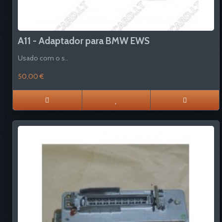
A11 - Adaptador para BMW EWS
Usado com o s..
50,00 €