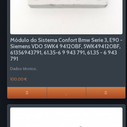
Módulo do Sistema Confort Bmw Serie 3, E90 -
Siemens VDO 5WK4 9412OBF, 5WK49412OBF,
61356943791, 61.35-6 9 943 791, 61.35 - 6 943
791
Dados técnico..
100,00 €