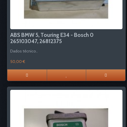
ABS BMW 5, Touring E34 - Bosch 0
265103047, 26812375
Dados técnico..
50,00 €