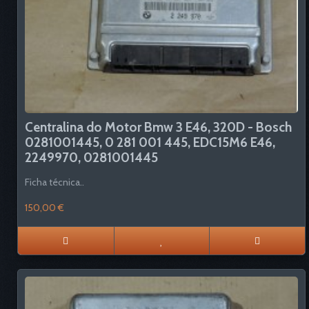
Centralina do Motor Bmw 3 E46, 320D - Bosch
0281001445, 0 281 001 445, EDC15M6 E46,
2249970, 0281001445
Ficha técnica..
150,00 €