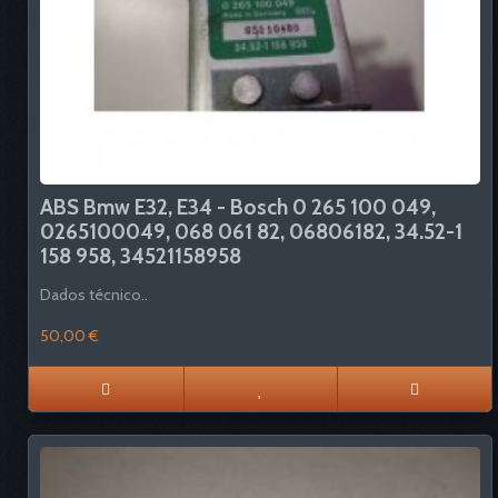
ABS Bmw E32, E34 - Bosch 0 265 100 049,
0265100049, 068 061 82, 06806182, 34.52-1
158 958, 34521158958
Dados técnico..
50,00 €