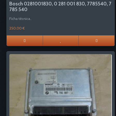
Bosch 0281001830, 0 281 001 830, 7785540, 7
785 540
Ficha técnica..
250,00 €