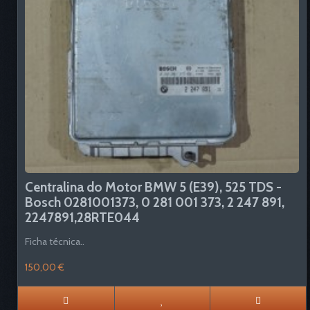
Centralina do Motor BMW 5 (E39), 525 TDS -
Bosch 0281001373, 0 281 001 373, 2 247 891,
2247891,28RTE044
Ficha técnica..
150,00 €