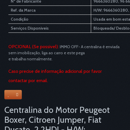
Nº de Fabricante
9666360280, 96 66
Ref. da Marca
H/W: 9666360280, 
Condição
Usada em bom est
Serviços Disponiveis
Bloqueada/ Desbloq
OPCIONAL (Se possivel):
IMMO OFF- A centralina é enviada
sem imobilização, liga ao carro e este pega
e trabalha normalmente.
Caso precise de informação adicional por favor
contactar por email.
Centralina do Motor Peugeot
Boxer, Citroen Jumper, Fiat
Ducato, 2.2HDI - H/W: