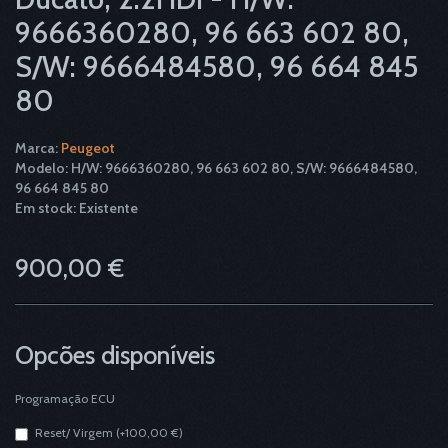
9666360280, 96 663 602 80,
S/W: 9666484580, 96 664 845
80
Marca:
Peugeot
Modelo: H/W: 9666360280, 96 663 602 80, S/W: 9666484580,
96 664 845 80
Em stock: Existente
900,00 €
Opcões disponíveis
Programação ECU
Reset/ Virgem (+100,00 €)