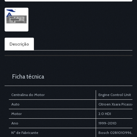
Descrição
Ficha técnica
Centralina do Motor
Engine Control Unit
Auto
Citroen Xsara Picasso
Motor
2.0 HDI
Ano
1999-2010
Nº de Fabricante
Bosch
0281010996, 0 