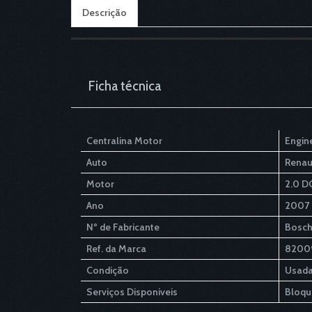
Descrição
Ficha técnica
Centralina Motor
Engin
Auto
Renau
Motor
2.0 D
Ano
2007
Nº de Fabricante
Bosc
Ref. da Marca
82009
Condição
Usada
Serviços Disponiveis
Bloqu