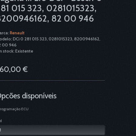
81 015 323, 0281015323,
8200946162, 82 00 946
arca:
Renault
delo: DCi 0 281 015 323, 0281015323, 8200946162,
2 00 946
 stock: Existente
60,00 €
pcões disponíveis
Programação ECU
d