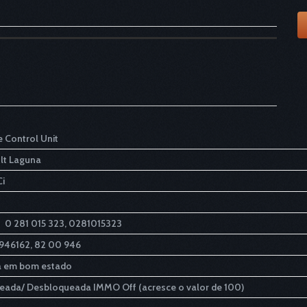
e Control Unit
lt Laguna
Ci
h
0 281 015 323, 0281015323
46162, 82 00 946
 em bom estado
eada/ Desbloqueada IMMO Off (acresce o valor de 100)