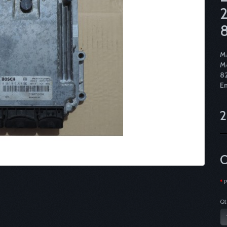
2
M
Mo
8
Em
2
O
Qt