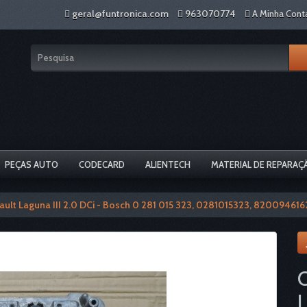
geral@funtronica.com
963070774
A Minha Cont
PEÇAS AUTO
CODECARD
ALIENTECH
MATERIAL DE REPARAÇ
ault Laguna III 2.0 DCi - Bosch 0 281 015 323, 0281015323, 820094616
C
L