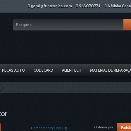
geral@funtronica.com
963070774
A Minha Cont
PEÇAS AUTO
CODECARD
ALIENTECH
MATERIAL DE REPARAÇ
or
Ordenar por:
Comparar produtos (0)