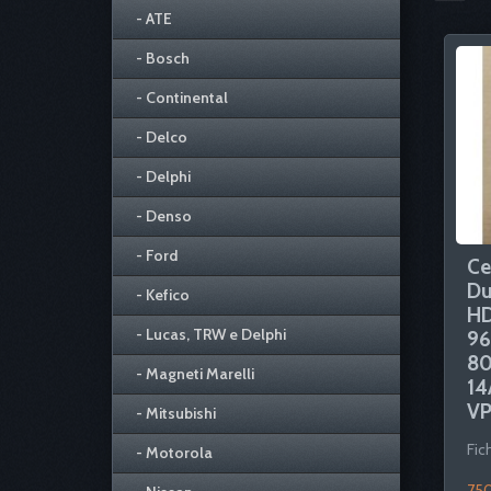
- ATE
- Bosch
- Continental
- Delco
- Delphi
- Denso
- Ford
Ce
Du
- Kefico
HD
- Lucas, TRW e Delphi
96
80
- Magneti Marelli
14
VP
- Mitsubishi
Fic
- Motorola
750