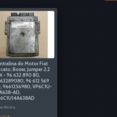
ntralina do Motor Fiat
cato, Boxer, Jumper 2.2
i - 96 632 890 80,
63289080, 96 612 569
, 9661256980, VP6C1U-
A638-AD,
6C1U14A638AD
ha técnica..
,00 €