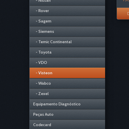
- Nissan
- Rover
- Sagem
- Siemens
- Temic Continental
- Toyota
- VDO
- Visteon
- Wabco
- Zexel
Equipamento Diagnóstico
Peças Auto
Codecard