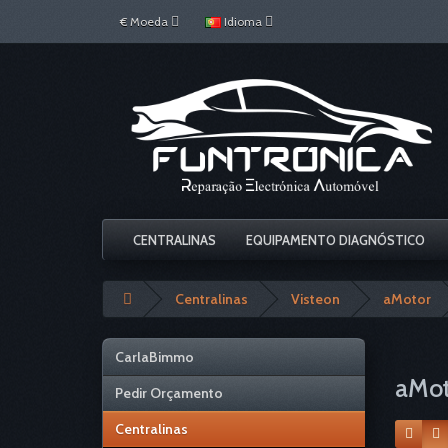
€
Moeda
Idioma
CENTRALINAS
EQUIPAMENTO DIAGNÓSTICO
Centralinas
Visteon
aMotor
CarlaBimmo
aMot
Pedir Orçamento
Centralinas