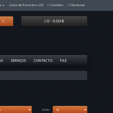
Lista de Favoritos (0)
Carrinho
Checkout
a
0 - 0,00 €
CONTACTO
FILE
ÃO
SERVIÇOS
Exibir: